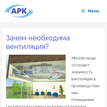
Перейти
к
Меню
Main
содержимому
Menu
Зачем необходима
вентиляция?
Многие люди,
осознают
значимость
вентиляции в
производствен
ных
помещениях,
где непосредственно выделяются вредные