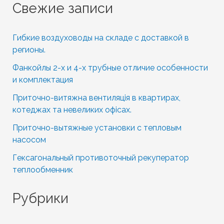
Свежие записи
r
c
Гибкие воздуховоды на складе с доставкой в
h
регионы.
f
Фанкойлы 2-х и 4-х трубные отличие особенности
o
и комплектация
r
Приточно-витяжна вентиляція в квартирах,
котеджах та невеликих офісах.
:
Приточно-вытяжные установки с тепловым
насосом
Гексагональный противоточный рекуператор
теплообменник
Рубрики