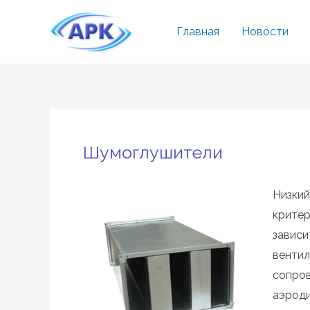
Перейти
к
Главная
Новости
содержимому
Шумоглушители
Низкий
критер
зависи
вентил
сопров
аэрод