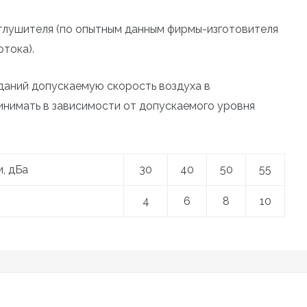
лушителя (по опытным данным фирмы-изготовителя
тока).
даний допускаемую скорость воздуха в
нимать в зависимости от допускаемого уровня
, дБа
30
40
50
55
4
6
8
10