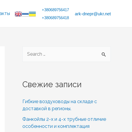
+380689756417
акты
ark-dnepr@ukr.net
+380689756418
S
e
a
r
Свежие записи
c
h
Гибкие воздуховоды на складе с
f
доставкой в регионы.
o
Фанкойлы 2-х и 4-х трубные отличие
r
особенности и комплектация