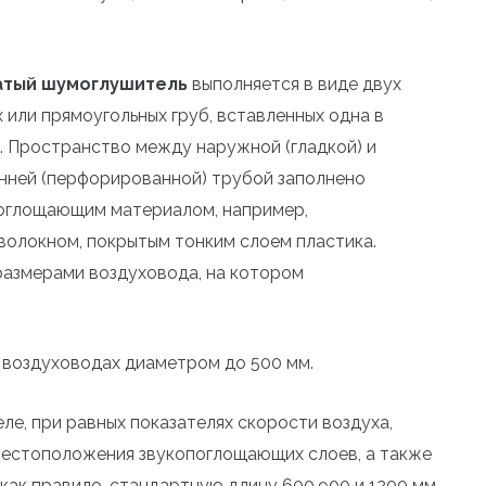
атый шумоглушитель
выполняется в виде двух
х или прямоугольных груб, вставленных одна в
. Пространство между наружной (гладкой) и
нней (перфорированной) трубой заполнено
оглощающим материалом, например,
волокном, покрытым тонким слоем пластика.
размерами воздуховода, на котором
воздуховодах диаметром до 500 мм.
е, при равных показателях скорости воздуха,
 местоположения звукопоглощающих слоев, а также
как правило, стандартную длину 600,900 и 1200 мм.