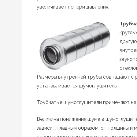
увеличивает потери давления.
Трубч
круглы
другую
внутре
звукоп
стекло
Размеры внутренней трубы совпадают с 
устанавливается шумоглушитель.
Трубчатые шумоглушители применяют на 
Величина понижения шума в шумоглушител
зависит, главным образом, от толщины и
длины самого шумоглушителя, имеющего, 