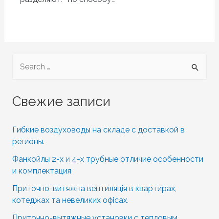
S
e
a
Свежие записи
r
c
Гибкие воздуховоды на складе с доставкой в
h
регионы.
f
Фанкойлы 2-х и 4-х трубные отличие особенности
o
и комплектация
r
Приточно-витяжна вентиляція в квартирах,
котеджах та невеликих офісах.
:
Приточно-вытяжные установки с тепловым