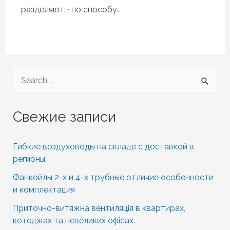
разделяют: · по способу…
S
e
a
Свежие записи
r
c
Гибкие воздуховоды на складе с доставкой в
h
регионы.
f
Фанкойлы 2-х и 4-х трубные отличие особенности
o
и комплектация
r
Приточно-витяжна вентиляція в квартирах,
котеджах та невеликих офісах.
: