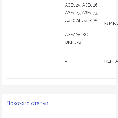
АЗЕ025, АЗЕ026,
АЗЕ027, АЗЕ073,
АЗЕ074, АЗЕ075
КЛАРА
АЗЕ028, КО-
ВКРС-В
-**
НЕРПА
Похожие статьи