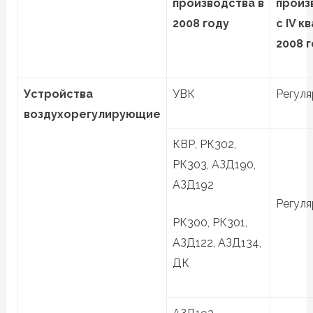
производства в
произ
2008 году
с IV к
2008 
Устройства
УВК
Регуля
воздухорегулирующие
КВР, РК302,
РК303, АЗД190,
АЗД192
Регуля
РК300, РК301,
АЗД122, АЗД134,
ДК