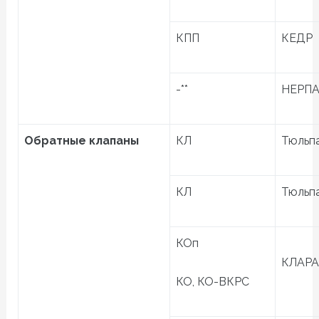
КПП
КЕДР
-**
НЕРП
Обратные клапаны
КЛ
Тюльп
КЛ
Тюльп
КОп
КЛАРА
КО, КО-ВКРС