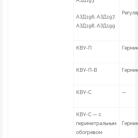
АЗД193
Регуля
АЗД196, АЗД197,
АЗД198, АЗД199
КВУ-П
Герми
КВУ-П-В
Герми
КВУ-С
—
КВУ-С — с
периметральным
Герми
обогревом