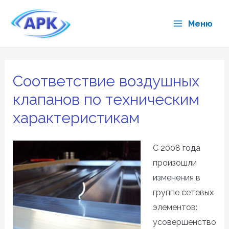
Перейти
к
Меню
Main
содержимому
Menu
Соответствие воздушных
клапанов по техническим
характеристикам
С 2008 года
произошли
изменения в
группе сетевых
элементов:
усовершенство