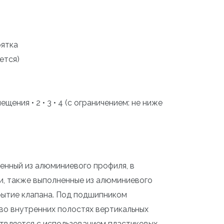
ятка
ется)
я • 2 • 3 • 4 (с ограничением: не ниже
енный из алюминиевого профиля, в
и, также выполненные из алюминиевого
рытие клапана. Под подшипником
во внутренних полостях вертикальных
твляется с использованием пластиковых