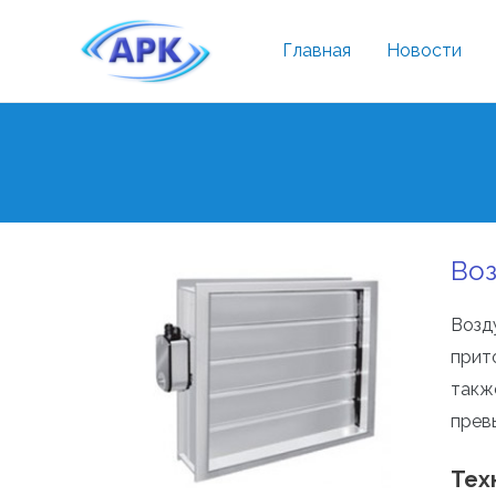
Главная
Новости
Воз
Возд
прит
такж
прев
Тех