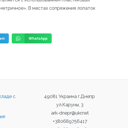
мметричное». В местах сопряжения лопаток
ram
WhatsApp
кладе с
49081 Украина г.Днепр
ул.Каруны, 3
ark-dnepr@ukr.net
ные
+380689756417