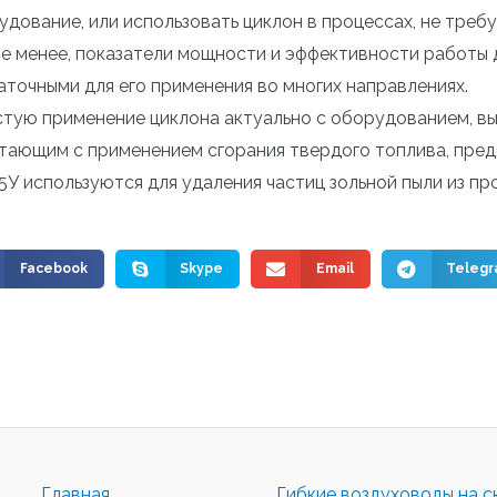
удование, или использовать циклон в процессах, не треб
не менее, показатели мощности и эффективности работы
аточными для его применения во многих направлениях.
стую применение циклона актуально с оборудованием, в
тающим с применением сгорания твердого топлива, предс
5У используются для удаления частиц зольной пыли из пр
Facebook
Skype
Email
Teleg
Главная
Гибкие воздуховоды на с