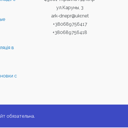
ул.Каруны, 3
ark-dnepr@ukr.net
ные
+380689756417
+380689756418
яція в
новки с
йт обязательна.