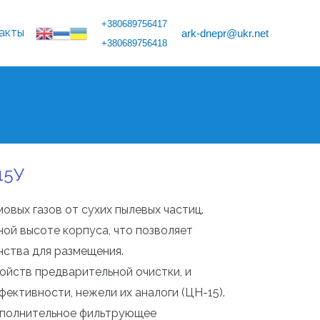
+380689756417
акты
ark-dnepr@ukr.net
+380689756418
15У
вых газов от сухих пылевых частиц.
ной высоте корпуса, что позволяет
нства для размещения.
ойств предварительной очистки, и
ективности, нежели их аналоги (ЦН-15).
дополнительное фильтрующее