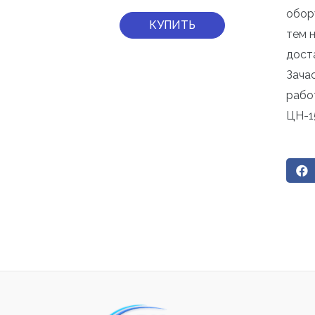
обор
КУПИТЬ
тем 
дост
Зача
рабо
ЦН-1