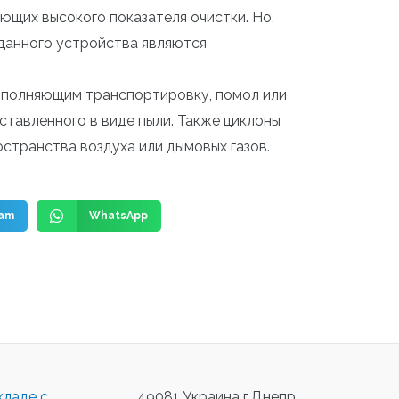
ующих высокого показателя очистки. Но,
 данного устройства являются
ыполняющим транспортировку, помол или
тавленного в виде пыли. Также циклоны
остранства воздуха или дымовых газов.
ram
WhatsApp
кладе с
49081 Украина г.Днепр