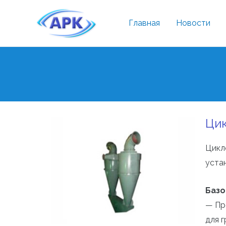
Главная
Новости
Цик
Цикл
уста
Базо
— Пр
для 