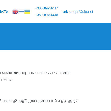
+380689756417
акты
ark-dnepr@ukr.net
+380689756418
я мелкодисперсных пылевых частиц в
темах.
 пыли 98-99% для одиночной и 99-99,5%