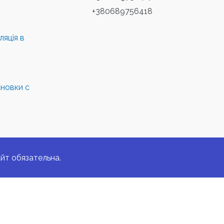
+380689756418
яція в
новки с
йт обязательна.