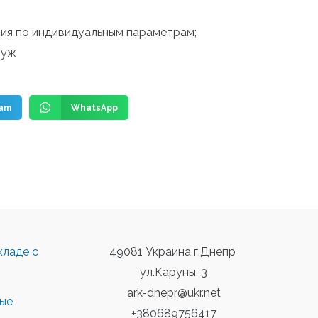
ния по индивидуальным параметрам;
руж
ram
WhatsApp
кладе с
49081 Украина г.Днепр
ул.Каруны, 3
ark-dnepr@ukr.net
ные
+380689756417