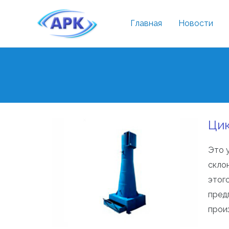
Главная
Новости
Ци
Это 
скло
этог
пред
прои