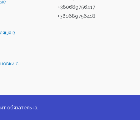
ные
+380689756417
+380689756418
яція в
новки с
йт обязательна.