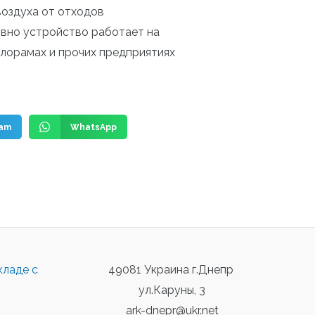
воздуха от отходов
вно устройство работает на
илорамах и прочих предприятиях
ram
WhatsApp
кладе с
49081 Украина г.Днепр
ул.Каруны, 3
ark-dnepr@ukr.net