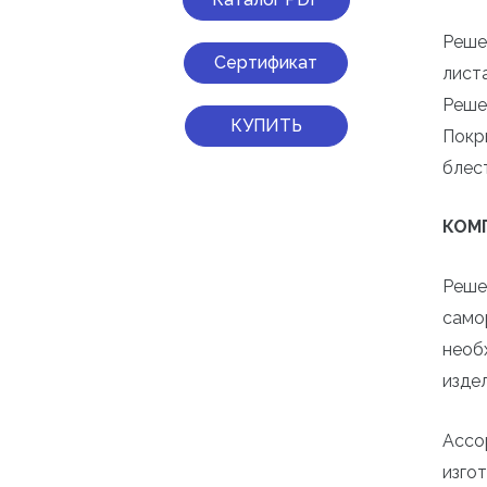
Реше
Сертификат
лист
Реше
КУПИТЬ
Покр
блес
КОМ
Реше
само
необ
издел
Ассо
изго