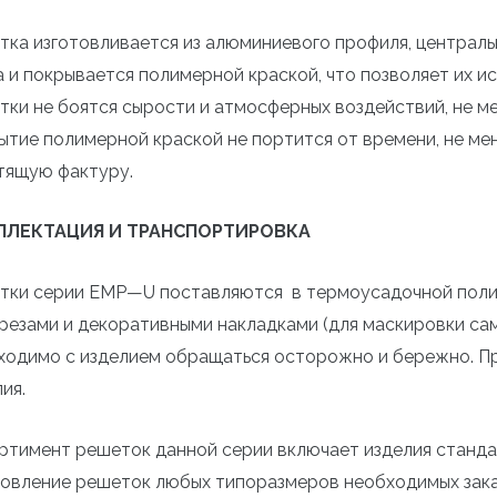
тка изготовливается из алюминиевого профиля, централь
а и покрывается полимерной краской, что позволяет их и
тки не боятся сырости и атмосферных воздействий, не ме
ытие полимерной краской не портится от времени, не ме
тящую фактуру.
ПЛЕКТАЦИЯ И ТРАНСПОРТИРОВКА
тки серии EM
P
—
U
поставляются в термоусадочной полиэ
резами и декоративными накладками (для маскировки сам
ходимо с изделием обращаться осторожно и бережно. Пр
ия.
ртимент решеток данной серии включает изделия станда
товление решеток любых типоразмеров необходимых зака