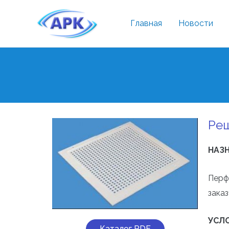
Главная
Новости
Ре
НАЗ
Перф
зака
УСЛ
Каталог PDF