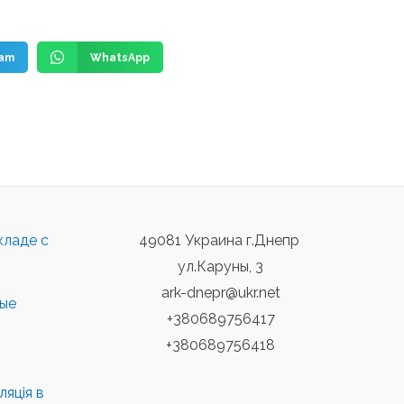
ram
WhatsApp
кладе с
49081 Украина г.Днепр
ул.Каруны, 3
ark-dnepr@ukr.net
ные
+380689756417
+380689756418
яція в