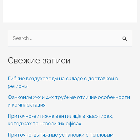
S
e
a
Свежие записи
r
c
Гибкие воздуховоды на складе с доставкой в
h
регионы.
f
Фанкойлы 2-х и 4-х трубные отличие особенности
o
и комплектация
r
Приточно-витяжна вентиляція в квартирах,
котеджах та невеликих офісах.
:
Приточно-вытяжные установки с тепловым