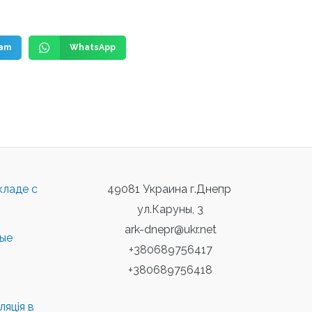
ram
WhatsApp
кладе с
49081 Украина г.Днепр
ул.Каруны, 3
ark-dnepr@ukr.net
ные
+380689756417
+380689756418
яція в