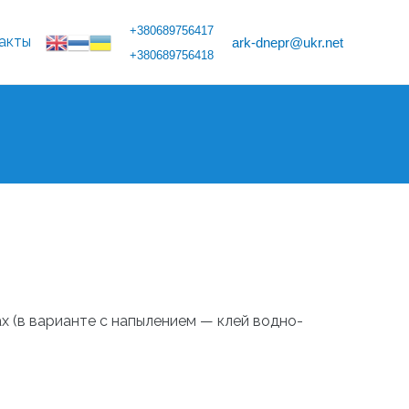
+380689756417
акты
ark-dnepr@ukr.net
+380689756418
ах (в варианте с напылением — клей водно-