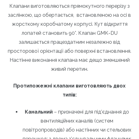
Клапани виготовляються прямокутного перерізу з
заслінкою, що обертається, встановленою на осі в
жорсткому коробчатому корпусі. Кут відкриття
лопатей становить 90°. Клапан GMK-DU
залишається працездатним незалежно від
просторової орієнтації або поверхні встановлення.
Настінне виконання клапана має дещо зменшений
живий перетин.
Протипожежні клапани виготовляють двох
типів:
Канальний
– призначені для під’єднання до
вентиляційних каналів (систем
повітропроводів) або настінних чи стельових
перешкод; з двома з’єднувальними фланцями;