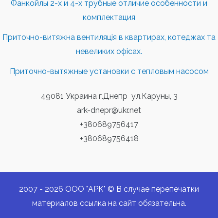
Фанкойлы 2-х и 4-х трубные отличие особенности и
комплектация
Приточно-витяжна вентиляція в квартирах, котеджах та
невеликих офісах.
Приточно-вытяжные установки с тепловым насосом
49081 Украина г.Днепр ул.Каруны, 3
ark-dnepr@ukr.net
+380689756417
+380689756418
2007 - 2026 ООО "АРК" © В случае перепечатки
материалов ссылка на сайт обязательна.