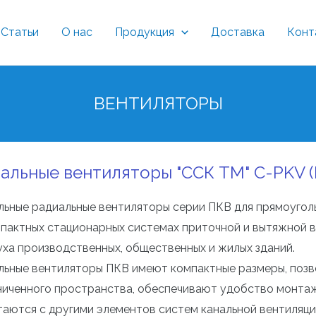
Статьи
О нас
Продукция
Доставка
Конт
ВЕНТИЛЯТОРЫ
альные вентиляторы "ССК ТМ" C-PKV 
льные радиальные вентиляторы серии ПКВ
для прямоугол
мпактных стационарных системах приточной и вытяжной в
уха производственных, общественных и жилых зданий.
льные вентиляторы ПКВ имеют компактные размеры, позв
ниченного пространства, обеспечивают удобство монтаж
таются с другими элементов систем канальной вентиляци