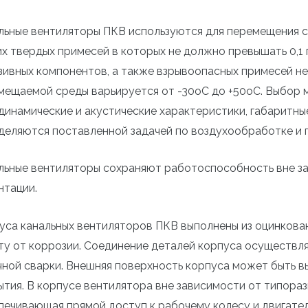
льные вентиляторы ПКВ используются для перемещения с
их твердых примесей в которых не должно превышать 0,1 г
зивных компонентов, а также взрывоопасных примесей не
мещаемой среды варьируется от -30оС до +50оС. Выбор м
динамические и акустические характеристики, габаритн
деляются поставленной задачей по воздухообработке и 
льные вентиляторы сохраняют работоспособность вне з
нтации.
уса канальных вентиляторов ПКВ выполнены из оцинкова
ту от коррозии. Соединение деталей корпуса осуществля
чной сварки. Внешняя поверхность корпуса может быть 
ытия. В корпусе вентилятора вне зависимости от типора
печивающая прямой доступ к рабочему колесу и двигате