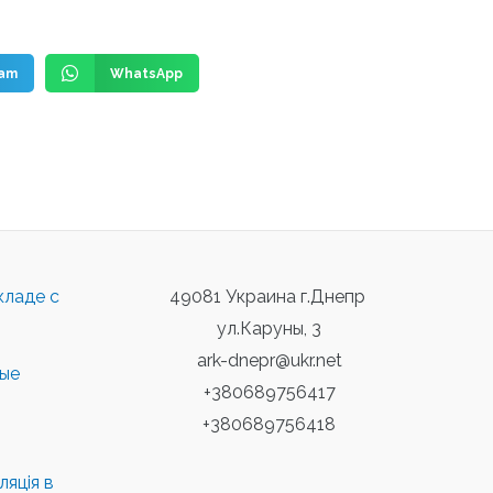
ram
WhatsApp
кладе с
49081 Украина г.Днепр
ул.Каруны, 3
ark-dnepr@ukr.net
ные
+380689756417
+380689756418
яція в