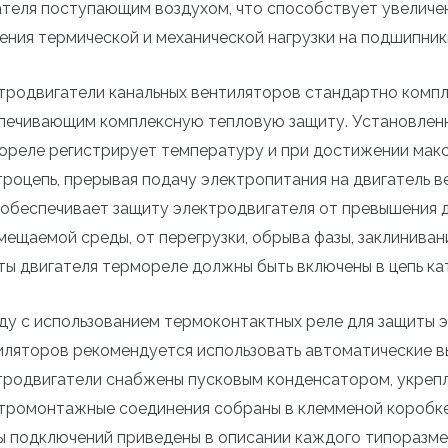
ателя поступающим воздухом, что способствует увеличе
ения термической и механической нагрузки на подшипник
тродвигатели канальных вентиляторов стандартно комп
печивающим комплексную тепловую защиту. Установленно
ореле регистрирует температуру и при достижении макс
троцепь, прерывая подачу электропитания на двигатель
 обеспечивает защиту электродвигателя от превышения 
мещаемой среды, от перегрузки, обрыва фазы, заклинива
ты двигателя термореле должны быть включены в цепь ка
ду с использованием термоконтактных реле для защиты 
иляторов рекомендуется использовать автоматические 
тродвигатели снабжены пусковым конденсатором, укрепл
тромонтажные соединения собраны в клемменой коробке,
ы подключений приведены в описании каждого типоразме