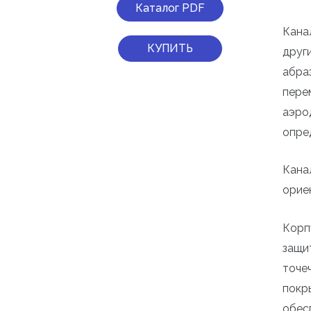
Каталог PDF
Кана
КУПИТЬ
друг
абра
пере
аэро
опре
Кана
орие
Корп
защи
точе
покр
обес