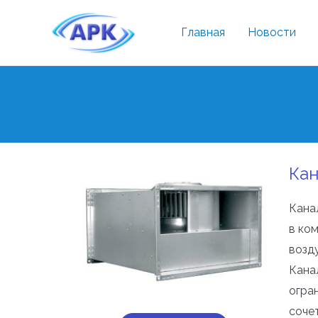
Главная
Новости
Кан
Кана
в ко
возд
Кана
огра
соче