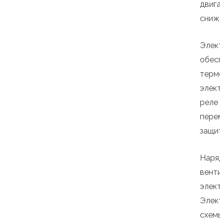
двиг
сниж
Элек
обес
терм
элек
реле
пере
защи
Наря
вент
элек
Элек
схем