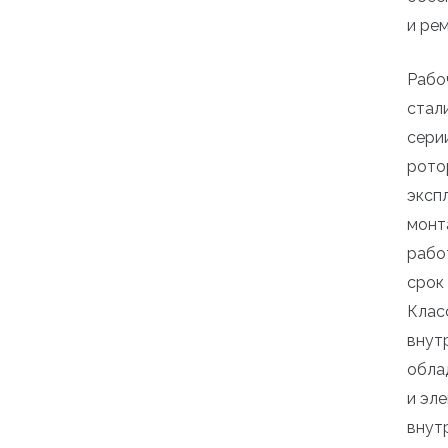
и ре
Рабо
стал
сери
рото
эксп
монт
рабо
срок
Клас
внут
обла
и эл
внут