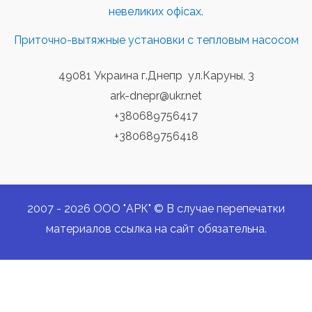
невеликих офісах.
Приточно-вытяжные установки с тепловым насосом
49081 Украина г.Днепр ул.Каруны, 3
ark-dnepr@ukr.net
+380689756417
+380689756418
2007 - 2026 ООО "АРК" © В случае перепечатки
материалов ссылка на сайт обязательна.